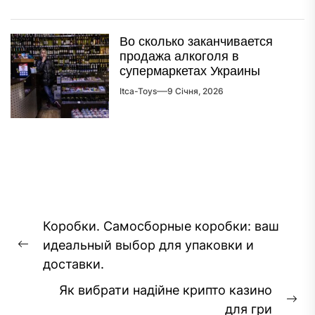
Во сколько заканчивается
продажа алкоголя в
супермаркетах Украины
Itca-Toys
9 Січня, 2026
Навігація
Коробки. Самосборные коробки: ваш
записів
идеальный выбор для упаковки и
Попередній
доставки.
запис:
Як вибрати надійне крипто казино
На
для гри