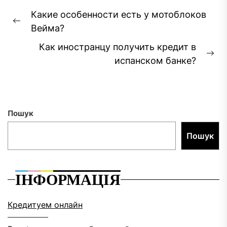
Навігація
Какие особенности есть у мотоблоков
записів
Попередній
Вейма?
запис:
Как иностранцу получить кредит в
На
испанском банке?
за
Пошук
Пошук
ІНФОРМАЦІЯ
Кредитуем онлайн
––––––––––