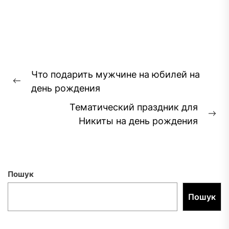
Навігація
Что подарить мужчине на юбилей на
записів
Попередній
день рождения
запис:
Тематический праздник для
На
Никиты на день рождения
за
Пошук
Пошук