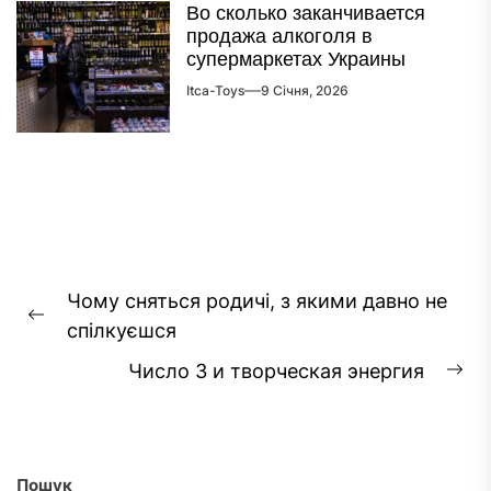
Во сколько заканчивается
продажа алкоголя в
супермаркетах Украины
Itca-Toys
9 Січня, 2026
Навігація
Чому сняться родичі, з якими давно не
записів
Попередній
спілкуєшся
запис:
Число 3 и творческая энергия
На
за
Пошук